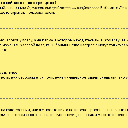
Кто сейчас на конференции»?
 найдёте опцию
Скрывать моё пребывание на конференции
. Выберите
Да
, 
будете скрытым пользователем.
часовому поясу, а не к тому, в котором находитесь вы. В этом случае и
что изменять часовой пояс, как и большинство настроек, могут только з
 это.
авильное!
с, но время отображается по-прежнему неверное, значит, неправильно 
на конференции, или же просто никто не перевёл phpBB на ваш язык. 
Если такого языкового пакета не существует, то вы сами можете перев