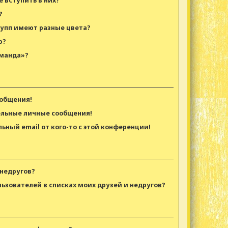
е вступить в них?
?
рупп имеют разные цвета?
ю?
оманда»?
ообщения!
ельные личные сообщения!
ьный email от кого-то с этой конференции!
 недругов?
льзователей в списках моих друзей и недругов?