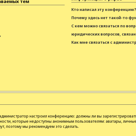
аваемых тем
Кто написал эту конференцию
Почему здесь нет такой-то фу
С кем можно связаться по воп
юридических вопросов, связан
?
Как мне связаться с админис
как администратор настроил конференцию: должны ли вы зарегистрироват
ости, которые недоступны анонимным пользователям: аватары, личные
инут, поэтому мы рекомендуем это сделать.