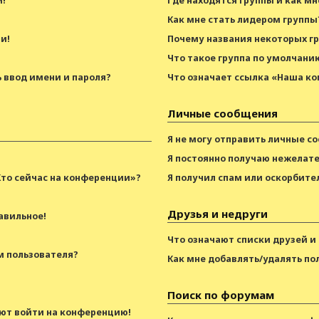
и!
Где находятся группы и как мн
Как мне стать лидером группы
и!
Почему названия некоторых г
Что такое группа по умолчани
 ввод имени и пароля?
Что означает ссылка «Наша к
Личные сообщения
Я не могу отправить личные с
Я постоянно получаю нежелат
Кто сейчас на конференции»?
Я получил спам или оскорбител
Друзья и недруги
авильное!
Что означают списки друзей и
м пользователя?
Как мне добавлять/удалять по
Поиск по форумам
уют войти на конференцию!