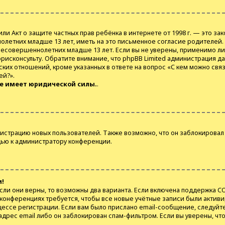
98), или Акт о защите частных прав ребёнка в интернете от 1998 г. — это
летних младше 13 лет, иметь на это письменное согласие родителей.
совершеннолетних младше 13 лет. Если вы не уверены, применимо ли э
юрисконсульту. Обратите внимание, что phpBB Limited администрация 
их отношений, кроме указанных в ответе на вопрос «С кем можно связ
ей?».
не имеет юридической силы.
.
страцию новых пользователей. Также возможно, что он заблокировал 
щью к администратору конференции.
и!
сли они верны, то возможны два варианта. Если включена поддержка CO
х конференциях требуется, чтобы все новые учётные записи были акти
цессе регистрации. Если вам было прислано email-сообщение, следуйт
адрес email либо он заблокирован спам-фильтром. Если вы уверены, чт