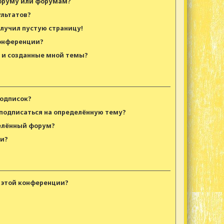
форуму или форумам?
ультатов?
олучил пустую страницу!
конференции?
я и созданные мной темы?
подписок?
 подписаться на определённую тему?
делённый форум?
ки?
 этой конференции?