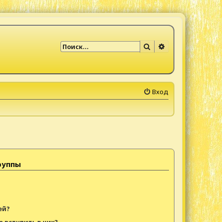
Поиск
Расширенный по
Вход
руппы
ей?