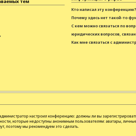
аваемых тем
Кто написал эту конференцию
Почему здесь нет такой-то фу
С кем можно связаться по воп
юридических вопросов, связан
?
Как мне связаться с админис
как администратор настроил конференцию: должны ли вы зарегистрироват
ости, которые недоступны анонимным пользователям: аватары, личные
инут, поэтому мы рекомендуем это сделать.