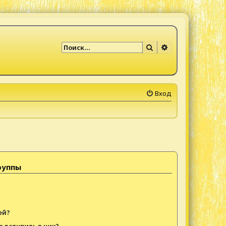
Поиск
Расширенный по
Вход
руппы
ей?