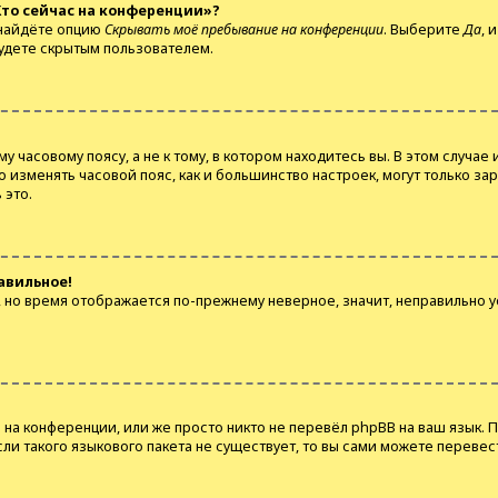
Кто сейчас на конференции»?
 найдёте опцию
Скрывать моё пребывание на конференции
. Выберите
Да
, 
будете скрытым пользователем.
часовому поясу, а не к тому, в котором находитесь вы. В этом случае и
что изменять часовой пояс, как и большинство настроек, могут только з
 это.
авильное!
с, но время отображается по-прежнему неверное, значит, неправильно 
на конференции, или же просто никто не перевёл phpBB на ваш язык. 
Если такого языкового пакета не существует, то вы сами можете перев