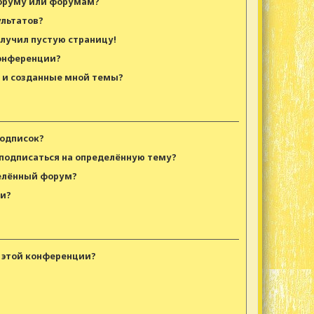
форуму или форумам?
ультатов?
олучил пустую страницу!
конференции?
я и созданные мной темы?
подписок?
 подписаться на определённую тему?
делённый форум?
ки?
 этой конференции?