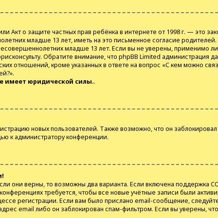
98), или Акт о защите частных прав ребёнка в интернете от 1998 г. — это
летних младше 13 лет, иметь на это письменное согласие родителей.
совершеннолетних младше 13 лет. Если вы не уверены, применимо ли э
юрисконсульту. Обратите внимание, что phpBB Limited администрация 
их отношений, кроме указанных в ответе на вопрос «С кем можно связ
ей?».
не имеет юридической силы.
.
страцию новых пользователей. Также возможно, что он заблокировал 
щью к администратору конференции.
и!
сли они верны, то возможны два варианта. Если включена поддержка CO
х конференциях требуется, чтобы все новые учётные записи были акти
цессе регистрации. Если вам было прислано email-сообщение, следуйт
адрес email либо он заблокирован спам-фильтром. Если вы уверены, чт