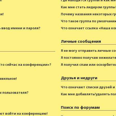
и!
Где находятся группы и как мн
Как мне стать лидером группы
и!
Почему названия некоторых г
Что такое группа по умолчани
 ввод имени и пароля?
Что означает ссылка «Наша к
Личные сообщения
Я не могу отправить личные с
Я постоянно получаю нежелат
Кто сейчас на конференции»?
Я получил спам или оскорбител
Друзья и недруги
авильное!
Что означают списки друзей и
м пользователя?
Как мне добавлять/удалять по
Поиск по форумам
уют войти на конференцию!