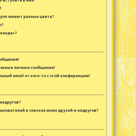
е вступить в них?
?
рупп имеют разные цвета?
ю?
оманда»?
ообщения!
ельные личные сообщения!
ьный email от кого-то с этой конференции!
 недругов?
льзователей в списках моих друзей и недругов?