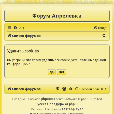
Форум Апрелевки
FAQ
Вход
П
Список форумов
о
и
Удалить cookies
с
Вы уверены, что хотите удалить все cookie, установленные данной
к
конференцией?
Список форумов
Часовой пояс:
UTC
Создано на основе
phpBB
® Forum Software © phpBB Limited
Русская поддержка phpBB
ProsilverHiFiKabin by
Tastenplayer