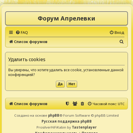
Форум Апрелевки
FAQ
Вход
П
Список форумов
о
и
Удалить cookies
с
Вы уверены, что хотите удалить все cookie, установленные данной
к
конференцией?
Список форумов
Часовой пояс:
UTC
Создано на основе
phpBB
® Forum Software © phpBB Limited
Русская поддержка phpBB
ProsilverHiFiKabin by
Tastenplayer