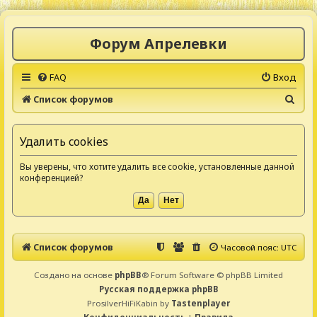
Форум Апрелевки
FAQ
Вход
П
Список форумов
о
и
Удалить cookies
с
Вы уверены, что хотите удалить все cookie, установленные данной
к
конференцией?
Список форумов
Часовой пояс:
UTC
Создано на основе
phpBB
® Forum Software © phpBB Limited
Русская поддержка phpBB
ProsilverHiFiKabin by
Tastenplayer