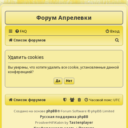
Форум Апрелевки
FAQ
Вход
П
Список форумов
о
и
Удалить cookies
с
Вы уверены, что хотите удалить все cookie, установленные данной
к
конференцией?
Список форумов
Часовой пояс:
UTC
Создано на основе
phpBB
® Forum Software © phpBB Limited
Русская поддержка phpBB
ProsilverHiFiKabin by
Tastenplayer