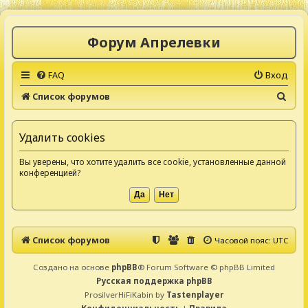
Форум Апрелевки
FAQ
Вход
П
Список форумов
о
и
Удалить cookies
с
Вы уверены, что хотите удалить все cookie, установленные данной
к
конференцией?
Список форумов
Часовой пояс:
UTC
Создано на основе
phpBB
® Forum Software © phpBB Limited
Русская поддержка phpBB
ProsilverHiFiKabin by
Tastenplayer