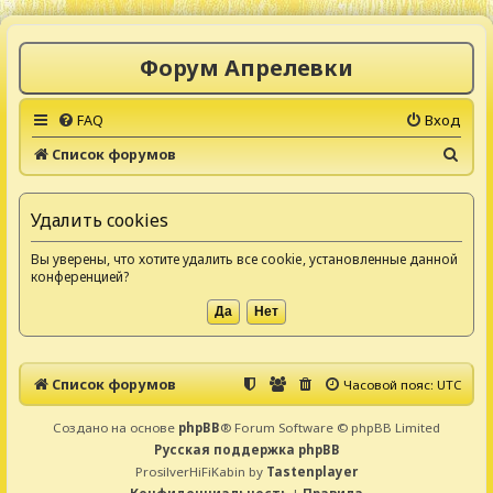
Форум Апрелевки
FAQ
Вход
П
Список форумов
о
и
Удалить cookies
с
Вы уверены, что хотите удалить все cookie, установленные данной
к
конференцией?
Список форумов
Часовой пояс:
UTC
Создано на основе
phpBB
® Forum Software © phpBB Limited
Русская поддержка phpBB
ProsilverHiFiKabin by
Tastenplayer