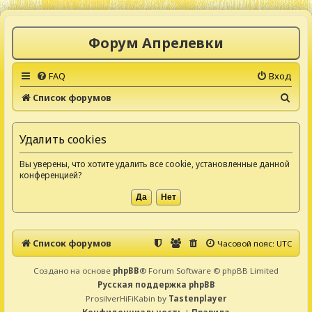
Форум Апрелевки
FAQ
Вход
П
Список форумов
о
и
Удалить cookies
с
Вы уверены, что хотите удалить все cookie, установленные данной
к
конференцией?
Список форумов
Часовой пояс:
UTC
Создано на основе
phpBB
® Forum Software © phpBB Limited
Русская поддержка phpBB
ProsilverHiFiKabin by
Tastenplayer