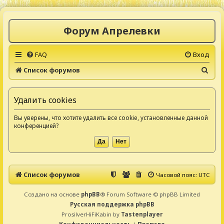
Форум Апрелевки
FAQ
Вход
П
Список форумов
о
и
Удалить cookies
с
Вы уверены, что хотите удалить все cookie, установленные данной
к
конференцией?
Список форумов
Часовой пояс:
UTC
Создано на основе
phpBB
® Forum Software © phpBB Limited
Русская поддержка phpBB
ProsilverHiFiKabin by
Tastenplayer