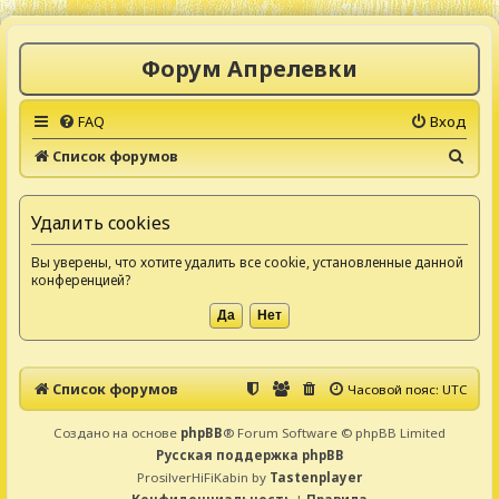
Форум Апрелевки
FAQ
Вход
П
Список форумов
о
и
Удалить cookies
с
Вы уверены, что хотите удалить все cookie, установленные данной
к
конференцией?
Список форумов
Часовой пояс:
UTC
Создано на основе
phpBB
® Forum Software © phpBB Limited
Русская поддержка phpBB
ProsilverHiFiKabin by
Tastenplayer