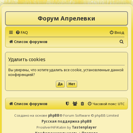
Форум Апрелевки
FAQ
Вход
П
Список форумов
о
и
Удалить cookies
с
Вы уверены, что хотите удалить все cookie, установленные данной
к
конференцией?
Список форумов
Часовой пояс:
UTC
Создано на основе
phpBB
® Forum Software © phpBB Limited
Русская поддержка phpBB
ProsilverHiFiKabin by
Tastenplayer