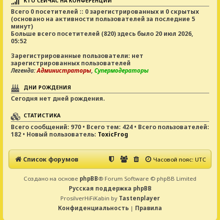
КТО СЕЙЧАС НА КОНФЕРЕНЦИИ
Всего
0
посетителей :: 0 зарегистрированных и 0 скрытых
(основано на активности пользователей за последние 5
минут)
Больше всего посетителей (
820
) здесь было 20 июл 2026,
05:52
Зарегистрированные пользователи: нет
зарегистрированных пользователей
Легенда:
Администраторы
,
Супермодераторы
ДНИ РОЖДЕНИЯ
Сегодня нет дней рождения.
СТАТИСТИКА
Всего сообщений:
970
• Всего тем:
424
• Всего пользователей:
182
• Новый пользователь:
ToxicFrog
Список форумов
Часовой пояс:
UTC
Создано на основе
phpBB
® Forum Software © phpBB Limited
Русская поддержка phpBB
ProsilverHiFiKabin by
Tastenplayer
Конфиденциальность
|
Правила