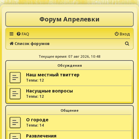
Форум Апрелевки
FAQ
Вход
П
Список форумов
о
Текущее время: 07 авг 2026, 10:48
и
Обсуждения
с
к
Наш местный твиттер
Темы:
12
Насущные вопросы
Темы:
12
Общение
О городе
Темы:
14
Развлечения