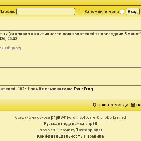
Пароль:
|
Запомнить меня
ытых (основано на активности пользователей за последние 5 минут
26, 05:52
rush [Bot]
вателей:
182
• Новый пользователь:
ToxicFrog
Наша команда
По
Создано на основе
phpBB
® Forum Software © phpBB Limited
Русская поддержка phpBB
ProsilverHiFiKabin by
Tastenplayer
Конфиденциальность
|
Правила