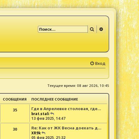
Поиск
Расширенный по
Вход
Текущее время: 08 авг 2026, 10:45
СООБЩЕНИЯ
ПОСЛЕДНЕЕ СООБЩЕНИЕ
Где в Апрелевке столовая, где…
35
П
brat.stali
е
13 фев 2025, 14:47
р
Re: Как от ЖК Весна доехать д…
е
30
й
П
XR9k
т
е
05 фев 2025, 21:32