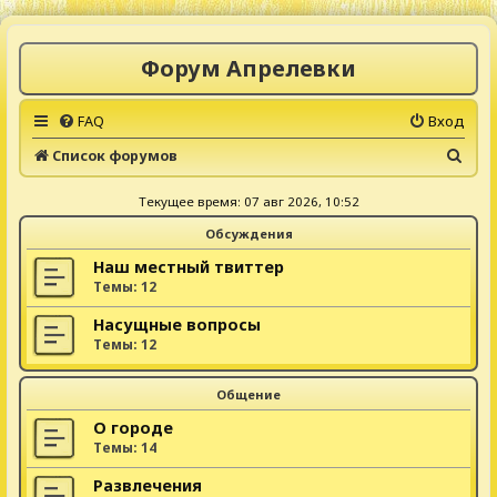
Форум Апрелевки
FAQ
Вход
П
Список форумов
о
Текущее время: 07 авг 2026, 10:52
и
Обсуждения
с
к
Наш местный твиттер
Темы:
12
Насущные вопросы
Темы:
12
Общение
О городе
Темы:
14
Развлечения