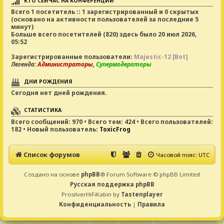
КТО СЕЙЧАС НА КОНФЕРЕНЦИИ
Всего
1
посетитель :: 1 зарегистрированный и 0 скрытых
(основано на активности пользователей за последние 5
минут)
Больше всего посетителей (
820
) здесь было 20 июл 2026,
05:52
Зарегистрированные пользователи:
Majestic-12 [Bot]
Легенда:
Администраторы
,
Супермодераторы
ДНИ РОЖДЕНИЯ
Сегодня нет дней рождения.
СТАТИСТИКА
Всего сообщений:
970
• Всего тем:
424
• Всего пользователей:
182
• Новый пользователь:
ToxicFrog
Список форумов
Часовой пояс:
UTC
Создано на основе
phpBB
® Forum Software © phpBB Limited
Русская поддержка phpBB
ProsilverHiFiKabin by
Tastenplayer
Конфиденциальность
|
Правила