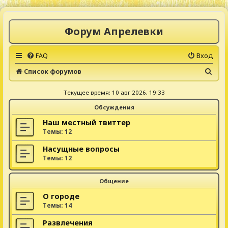
Форум Апрелевки
FAQ
Вход
П
Список форумов
о
Текущее время: 10 авг 2026, 19:33
и
Обсуждения
с
к
Наш местный твиттер
Темы:
12
Насущные вопросы
Темы:
12
Общение
О городе
Темы:
14
Развлечения