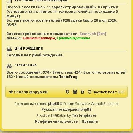
КТО СЕЙЧАС НА КОНФЕРЕНЦИИ
Всего
1
посетитель :: 1 зарегистрированный и 0 скрытых
(основано на активности пользователей за последние 5
минут)
Больше всего посетителей (
820
) здесь было 20 июл 2026,
05:52
Зарегистрированные пользователи:
Semrush [Bot]
Легенда:
Администраторы
,
Супермодераторы
ДНИ РОЖДЕНИЯ
Сегодня нет дней рождения.
СТАТИСТИКА
Всего сообщений:
970
• Всего тем:
424
• Всего пользователей:
182
• Новый пользователь:
ToxicFrog
Список форумов
Часовой пояс:
UTC
Создано на основе
phpBB
® Forum Software © phpBB Limited
Русская поддержка phpBB
ProsilverHiFiKabin by
Tastenplayer
Конфиденциальность
|
Правила