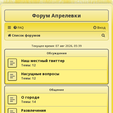
Форум Апрелевки
FAQ
Вход
П
Список форумов
о
Текущее время: 07 авг 2026, 05:39
и
Обсуждения
с
к
Наш местный твиттер
Темы:
12
Насущные вопросы
Темы:
12
Общение
О городе
Темы:
14
Развлечения