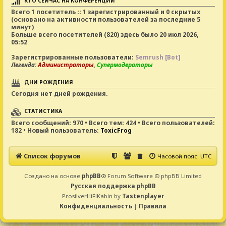
КТО СЕЙЧАС НА КОНФЕРЕНЦИИ
Всего
1
посетитель :: 1 зарегистрированный и 0 скрытых
(основано на активности пользователей за последние 5
минут)
Больше всего посетителей (
820
) здесь было 20 июл 2026,
05:52
Зарегистрированные пользователи:
Semrush [Bot]
Легенда:
Администраторы
,
Супермодераторы
ДНИ РОЖДЕНИЯ
Сегодня нет дней рождения.
СТАТИСТИКА
Всего сообщений:
970
• Всего тем:
424
• Всего пользователей:
182
• Новый пользователь:
ToxicFrog
Список форумов
Часовой пояс:
UTC
Создано на основе
phpBB
® Forum Software © phpBB Limited
Русская поддержка phpBB
ProsilverHiFiKabin by
Tastenplayer
Конфиденциальность
|
Правила