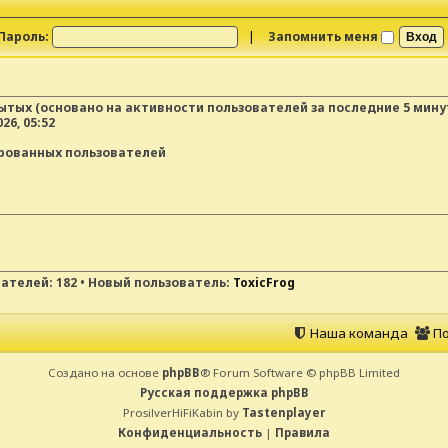
Пароль:
|
Запомнить меня
рытых (основано на активности пользователей за последние 5 мину
26, 05:52
ированных пользователей
вателей:
182
• Новый пользователь:
ToxicFrog
Наша команда
По
Создано на основе
phpBB
® Forum Software © phpBB Limited
Русская поддержка phpBB
ProsilverHiFiKabin by
Tastenplayer
Конфиденциальность
|
Правила