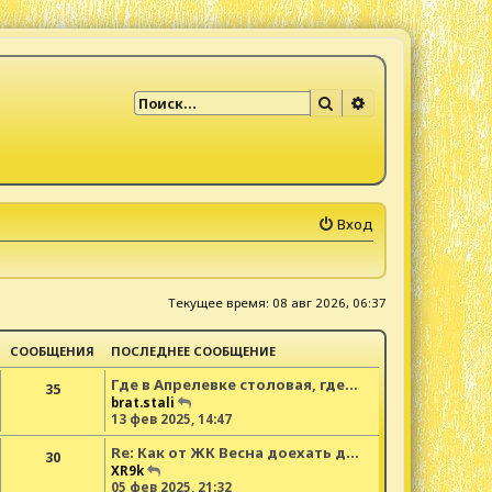
Поиск
Расширенный по
Вход
Текущее время: 08 авг 2026, 06:37
СООБЩЕНИЯ
ПОСЛЕДНЕЕ СООБЩЕНИЕ
Где в Апрелевке столовая, где…
35
П
brat.stali
е
13 фев 2025, 14:47
р
Re: Как от ЖК Весна доехать д…
е
30
й
П
XR9k
т
е
05 фев 2025, 21:32