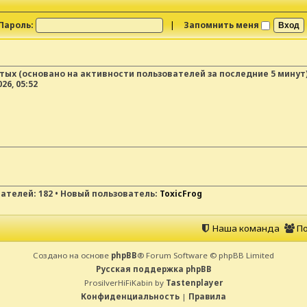
Пароль:
|
Запомнить меня
ытых (основано на активности пользователей за последние 5 минут
26, 05:52
вателей:
182
• Новый пользователь:
ToxicFrog
Наша команда
По
Создано на основе
phpBB
® Forum Software © phpBB Limited
Русская поддержка phpBB
ProsilverHiFiKabin by
Tastenplayer
Конфиденциальность
|
Правила