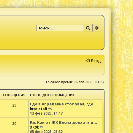
Поиск
Расширенный по
Вход
Текущее время: 06 авг 2026, 01:37
СООБЩЕНИЯ
ПОСЛЕДНЕЕ СООБЩЕНИЕ
Где в Апрелевке столовая, где…
35
П
brat.stali
е
13 фев 2025, 14:47
р
Re: Как от ЖК Весна доехать д…
е
30
й
П
XR9k
т
е
05 фев 2025, 21:32