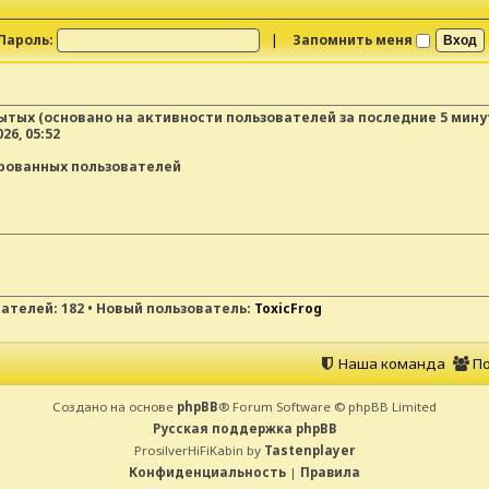
Пароль:
|
Запомнить меня
рытых (основано на активности пользователей за последние 5 мину
26, 05:52
ированных пользователей
вателей:
182
• Новый пользователь:
ToxicFrog
Наша команда
По
Создано на основе
phpBB
® Forum Software © phpBB Limited
Русская поддержка phpBB
ProsilverHiFiKabin by
Tastenplayer
Конфиденциальность
|
Правила