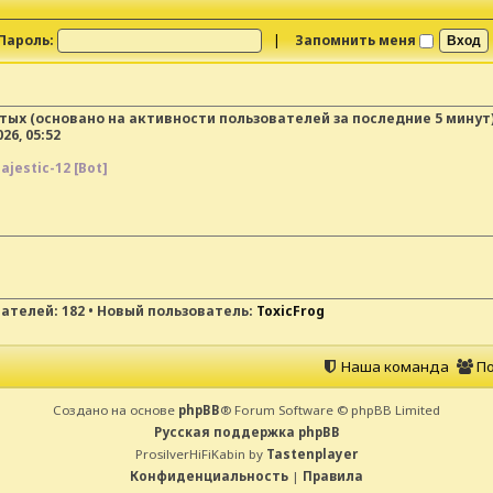
Пароль:
|
Запомнить меня
ытых (основано на активности пользователей за последние 5 минут
26, 05:52
ajestic-12 [Bot]
вателей:
182
• Новый пользователь:
ToxicFrog
Наша команда
По
Создано на основе
phpBB
® Forum Software © phpBB Limited
Русская поддержка phpBB
ProsilverHiFiKabin by
Tastenplayer
Конфиденциальность
|
Правила