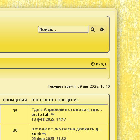
Поиск
Расширенный по
Вход
Текущее время: 09 авг 2026, 10:10
СООБЩЕНИЯ
ПОСЛЕДНЕЕ СООБЩЕНИЕ
Где в Апрелевке столовая, где…
35
П
brat.stali
е
13 фев 2025, 14:47
р
Re: Как от ЖК Весна доехать д…
е
30
й
П
XR9k
т
е
05 фев 2025, 21:32