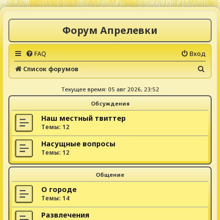
Форум Апрелевки
FAQ
Вход
П
Список форумов
о
Текущее время: 05 авг 2026, 23:52
и
Обсуждения
с
к
Наш местный твиттер
Темы:
12
Насущные вопросы
Темы:
12
Общение
О городе
Темы:
14
Развлечения