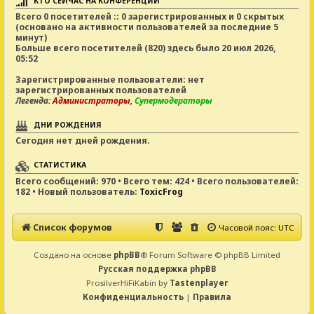
КТО СЕЙЧАС НА КОНФЕРЕНЦИИ
Всего
0
посетителей :: 0 зарегистрированных и 0 скрытых
(основано на активности пользователей за последние 5
минут)
Больше всего посетителей (
820
) здесь было 20 июл 2026,
05:52
Зарегистрированные пользователи: нет
зарегистрированных пользователей
Легенда:
Администраторы
,
Супермодераторы
ДНИ РОЖДЕНИЯ
Сегодня нет дней рождения.
СТАТИСТИКА
Всего сообщений:
970
• Всего тем:
424
• Всего пользователей:
182
• Новый пользователь:
ToxicFrog
Список форумов
Часовой пояс:
UTC
Создано на основе
phpBB
® Forum Software © phpBB Limited
Русская поддержка phpBB
ProsilverHiFiKabin by
Tastenplayer
Конфиденциальность
|
Правила