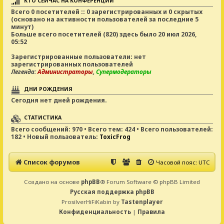
КТО СЕЙЧАС НА КОНФЕРЕНЦИИ
Всего
0
посетителей :: 0 зарегистрированных и 0 скрытых
(основано на активности пользователей за последние 5
минут)
Больше всего посетителей (
820
) здесь было 20 июл 2026,
05:52
Зарегистрированные пользователи: нет
зарегистрированных пользователей
Легенда:
Администраторы
,
Супермодераторы
ДНИ РОЖДЕНИЯ
Сегодня нет дней рождения.
СТАТИСТИКА
Всего сообщений:
970
• Всего тем:
424
• Всего пользователей:
182
• Новый пользователь:
ToxicFrog
Список форумов
Часовой пояс:
UTC
Создано на основе
phpBB
® Forum Software © phpBB Limited
Русская поддержка phpBB
ProsilverHiFiKabin by
Tastenplayer
Конфиденциальность
|
Правила