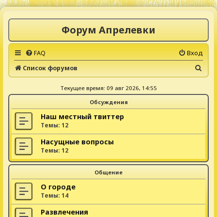
Форум Апрелевки
FAQ
Вход
П
Список форумов
о
Текущее время: 09 авг 2026, 14:55
и
Обсуждения
с
к
Наш местный твиттер
Темы:
12
Насущные вопросы
Темы:
12
Общение
О городе
Темы:
14
Развлечения