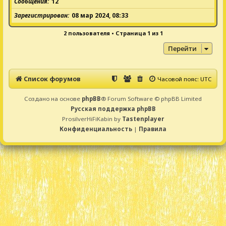
Сообщения
12
Зарегистрирован
08 мар 2024, 08:33
2 пользователя • Страница
1
из
1
Перейти
Список форумов
Часовой пояс:
UTC
Создано на основе
phpBB
® Forum Software © phpBB Limited
Русская поддержка phpBB
ProsilverHiFiKabin by
Tastenplayer
Конфиденциальность
|
Правила