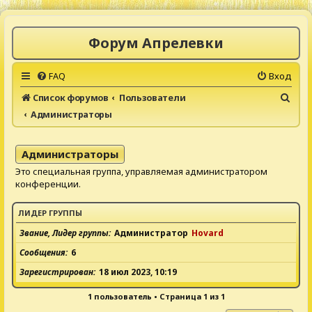
Форум Апрелевки
FAQ
Вход
П
Список форумов
Пользователи
Администраторы
о
и
с
Администраторы
к
Это специальная группа, управляемая администратором
конференции.
ЛИДЕР ГРУППЫ
Звание, Лидер группы
Администратор
Hovard
Сообщения
6
Зарегистрирован
18 июл 2023, 10:19
1 пользователь • Страница
1
из
1