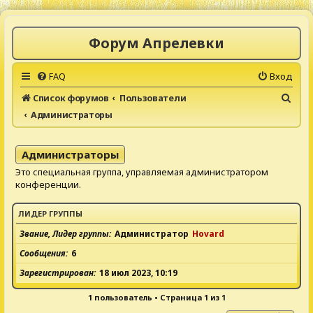
Форум Апрелевки
FAQ
Вход
П
Список форумов
Пользователи
Администраторы
о
и
с
Администраторы
к
Это специальная группа, управляемая администратором
конференции.
ЛИДЕР ГРУППЫ
Звание, Лидер группы
Администратор
Hovard
Сообщения
6
Зарегистрирован
18 июл 2023, 10:19
1 пользователь • Страница
1
из
1