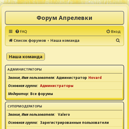
Форум Апрелевки
FAQ
Вход
П
Список форумов
Наша команда
о
и
Наша команда
с
к
АДМИНИСТРАТОРЫ
Звание, Имя пользователя
Администратор
Hovard
Основная группа
Администраторы
Модератор
Все форумы
СУПЕРМОДЕРАТОРЫ
Звание, Имя пользователя
Valero
Основная группа
Зарегистрированные пользователи