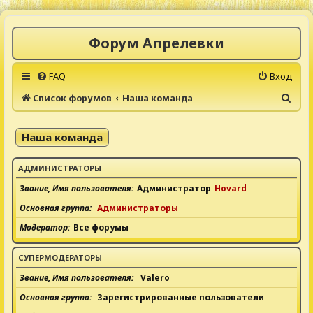
Форум Апрелевки
FAQ
Вход
П
Список форумов
Наша команда
о
и
Наша команда
с
к
АДМИНИСТРАТОРЫ
Звание, Имя пользователя
Администратор
Hovard
Основная группа
Администраторы
Модератор
Все форумы
СУПЕРМОДЕРАТОРЫ
Звание, Имя пользователя
Valero
Основная группа
Зарегистрированные пользователи