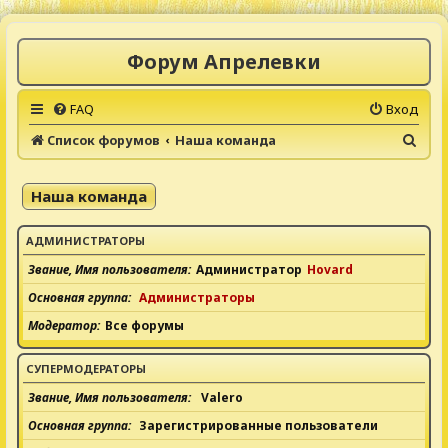
Форум Апрелевки
FAQ
Вход
П
Список форумов
Наша команда
о
и
Наша команда
с
к
АДМИНИСТРАТОРЫ
Звание, Имя пользователя
Администратор
Hovard
Основная группа
Администраторы
Модератор
Все форумы
СУПЕРМОДЕРАТОРЫ
Звание, Имя пользователя
Valero
Основная группа
Зарегистрированные пользователи