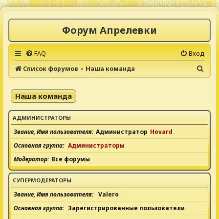
Форум Апрелевки
FAQ
Вход
П
Список форумов
Наша команда
о
и
Наша команда
с
к
АДМИНИСТРАТОРЫ
Звание, Имя пользователя
Администратор
Hovard
Основная группа
Администраторы
Модератор
Все форумы
СУПЕРМОДЕРАТОРЫ
Звание, Имя пользователя
Valero
Основная группа
Зарегистрированные пользователи