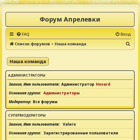
Форум Апрелевки
FAQ
Вход
П
Список форумов
Наша команда
о
и
Наша команда
с
к
АДМИНИСТРАТОРЫ
Звание, Имя пользователя
Администратор
Hovard
Основная группа
Администраторы
Модератор
Все форумы
СУПЕРМОДЕРАТОРЫ
Звание, Имя пользователя
Valero
Основная группа
Зарегистрированные пользователи