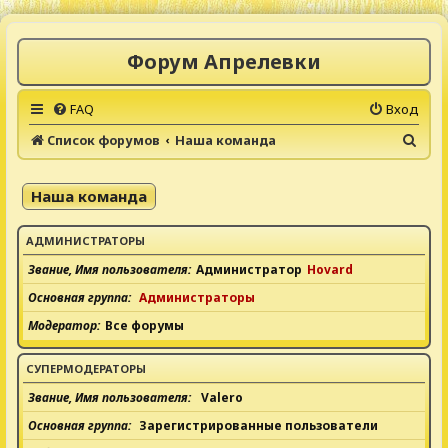
Форум Апрелевки
FAQ
Вход
П
Список форумов
Наша команда
о
и
Наша команда
с
к
АДМИНИСТРАТОРЫ
Звание, Имя пользователя
Администратор
Hovard
Основная группа
Администраторы
Модератор
Все форумы
СУПЕРМОДЕРАТОРЫ
Звание, Имя пользователя
Valero
Основная группа
Зарегистрированные пользователи