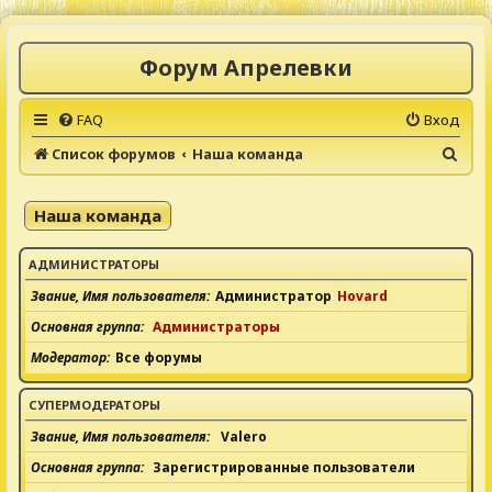
Форум Апрелевки
FAQ
Вход
П
Список форумов
Наша команда
о
и
Наша команда
с
к
АДМИНИСТРАТОРЫ
Звание, Имя пользователя
Администратор
Hovard
Основная группа
Администраторы
Модератор
Все форумы
СУПЕРМОДЕРАТОРЫ
Звание, Имя пользователя
Valero
Основная группа
Зарегистрированные пользователи