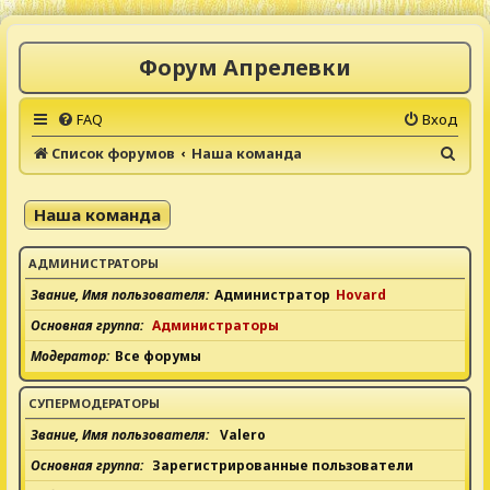
Форум Апрелевки
FAQ
Вход
П
Список форумов
Наша команда
о
и
Наша команда
с
к
АДМИНИСТРАТОРЫ
Звание, Имя пользователя
Администратор
Hovard
Основная группа
Администраторы
Модератор
Все форумы
СУПЕРМОДЕРАТОРЫ
Звание, Имя пользователя
Valero
Основная группа
Зарегистрированные пользователи