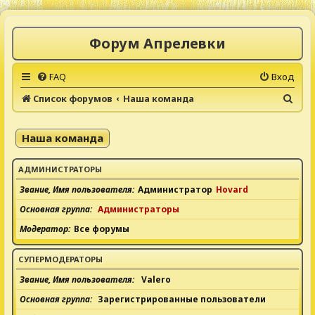
Форум Апрелевки
FAQ
Вход
П
Список форумов
Наша команда
о
и
Наша команда
с
к
АДМИНИСТРАТОРЫ
Звание, Имя пользователя
Администратор
Hovard
Основная группа
Администраторы
Модератор
Все форумы
СУПЕРМОДЕРАТОРЫ
Звание, Имя пользователя
Valero
Основная группа
Зарегистрированные пользователи