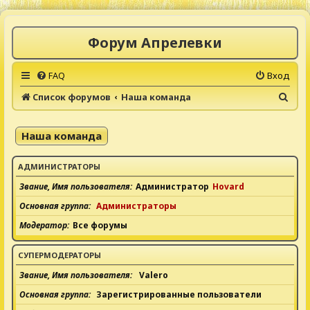
Форум Апрелевки
FAQ
Вход
П
Список форумов
Наша команда
о
и
Наша команда
с
к
АДМИНИСТРАТОРЫ
Звание, Имя пользователя
Администратор
Hovard
Основная группа
Администраторы
Модератор
Все форумы
СУПЕРМОДЕРАТОРЫ
Звание, Имя пользователя
Valero
Основная группа
Зарегистрированные пользователи