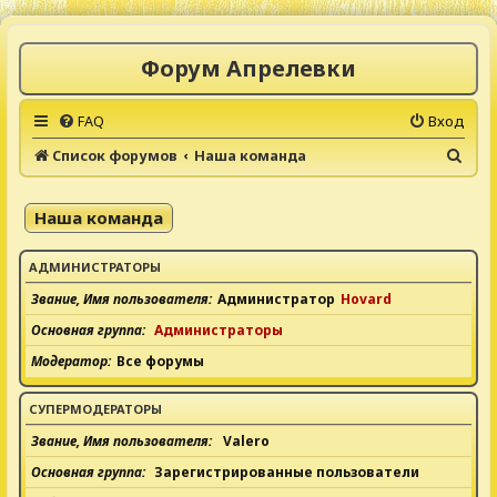
Форум Апрелевки
FAQ
Вход
П
Список форумов
Наша команда
о
и
Наша команда
с
к
АДМИНИСТРАТОРЫ
Звание, Имя пользователя
Администратор
Hovard
Основная группа
Администраторы
Модератор
Все форумы
СУПЕРМОДЕРАТОРЫ
Звание, Имя пользователя
Valero
Основная группа
Зарегистрированные пользователи