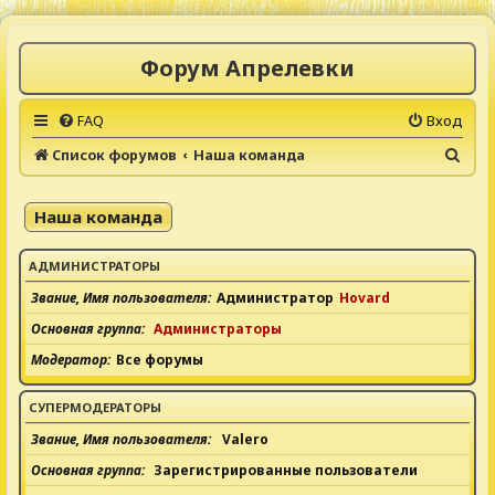
Форум Апрелевки
FAQ
Вход
П
Список форумов
Наша команда
о
и
Наша команда
с
к
АДМИНИСТРАТОРЫ
Звание, Имя пользователя
Администратор
Hovard
Основная группа
Администраторы
Модератор
Все форумы
СУПЕРМОДЕРАТОРЫ
Звание, Имя пользователя
Valero
Основная группа
Зарегистрированные пользователи