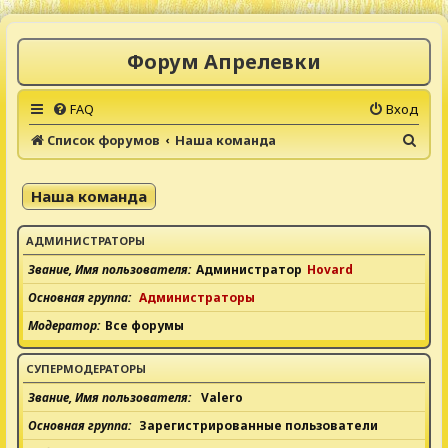
Форум Апрелевки
FAQ
Вход
П
Список форумов
Наша команда
о
и
Наша команда
с
к
АДМИНИСТРАТОРЫ
Звание, Имя пользователя
Администратор
Hovard
Основная группа
Администраторы
Модератор
Все форумы
СУПЕРМОДЕРАТОРЫ
Звание, Имя пользователя
Valero
Основная группа
Зарегистрированные пользователи