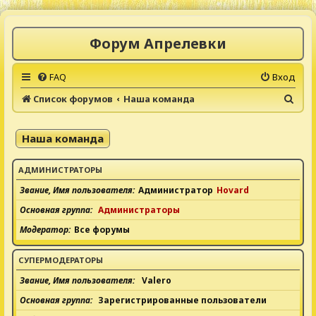
Форум Апрелевки
FAQ
Вход
П
Список форумов
Наша команда
о
и
Наша команда
с
к
АДМИНИСТРАТОРЫ
Звание, Имя пользователя
Администратор
Hovard
Основная группа
Администраторы
Модератор
Все форумы
СУПЕРМОДЕРАТОРЫ
Звание, Имя пользователя
Valero
Основная группа
Зарегистрированные пользователи