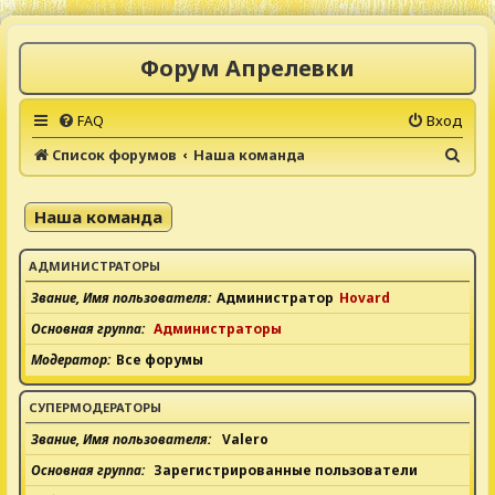
Форум Апрелевки
FAQ
Вход
П
Список форумов
Наша команда
о
и
Наша команда
с
к
АДМИНИСТРАТОРЫ
Звание, Имя пользователя
Администратор
Hovard
Основная группа
Администраторы
Модератор
Все форумы
СУПЕРМОДЕРАТОРЫ
Звание, Имя пользователя
Valero
Основная группа
Зарегистрированные пользователи