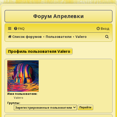
Форум Апрелевки
FAQ
Вход
П
Список форумов
Пользователи
Valero
о
и
Профиль пользователя Valero
с
к
Имя пользователя:
Valero
Группы: