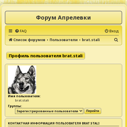
Форум Апрелевки
FAQ
Вход
П
Список форумов
Пользователи
brat.stali
о
и
Профиль пользователя brat.stali
с
к
Имя пользователя:
brat.stali
Группы:
КОНТАКТНАЯ ИНФОРМАЦИЯ ПОЛЬЗОВАТЕЛЯ BRAT.STALI