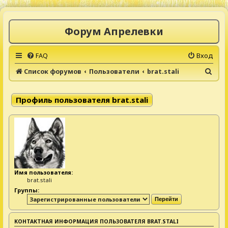
Форум Апрелевки
FAQ
Вход
П
Список форумов
Пользователи
brat.stali
о
и
Профиль пользователя brat.stali
с
к
Имя пользователя:
brat.stali
Группы:
КОНТАКТНАЯ ИНФОРМАЦИЯ ПОЛЬЗОВАТЕЛЯ BRAT.STALI