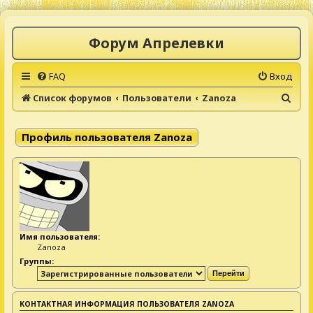
Форум Апрелевки
FAQ
Вход
П
Список форумов
Пользователи
Zanoza
о
и
Профиль пользователя Zanoza
с
к
Имя пользователя:
Zanoza
Группы:
КОНТАКТНАЯ ИНФОРМАЦИЯ ПОЛЬЗОВАТЕЛЯ ZANOZA