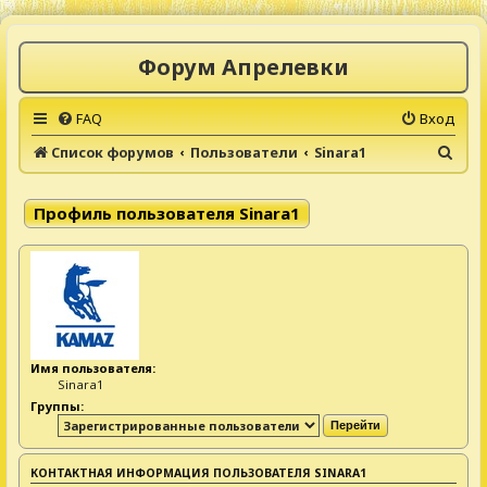
Форум Апрелевки
FAQ
Вход
П
Список форумов
Пользователи
Sinara1
о
и
Профиль пользователя Sinara1
с
к
Имя пользователя:
Sinara1
Группы:
КОНТАКТНАЯ ИНФОРМАЦИЯ ПОЛЬЗОВАТЕЛЯ SINARA1