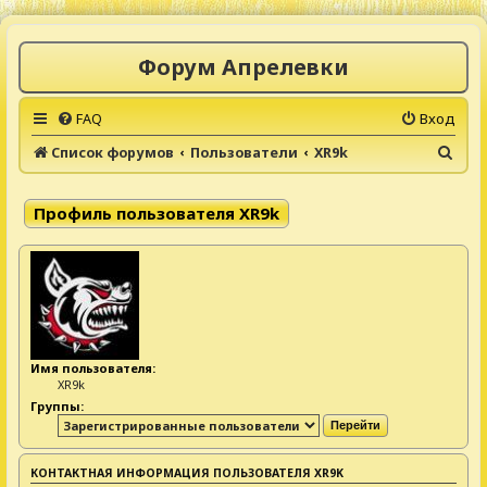
Форум Апрелевки
FAQ
Вход
П
Список форумов
Пользователи
XR9k
о
и
Профиль пользователя XR9k
с
к
Имя пользователя:
XR9k
Группы:
КОНТАКТНАЯ ИНФОРМАЦИЯ ПОЛЬЗОВАТЕЛЯ XR9K