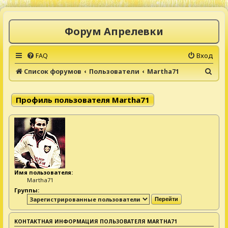
Форум Апрелевки
FAQ
Вход
П
Список форумов
Пользователи
Martha71
о
и
Профиль пользователя Martha71
с
к
Имя пользователя:
Martha71
Группы:
КОНТАКТНАЯ ИНФОРМАЦИЯ ПОЛЬЗОВАТЕЛЯ MARTHA71