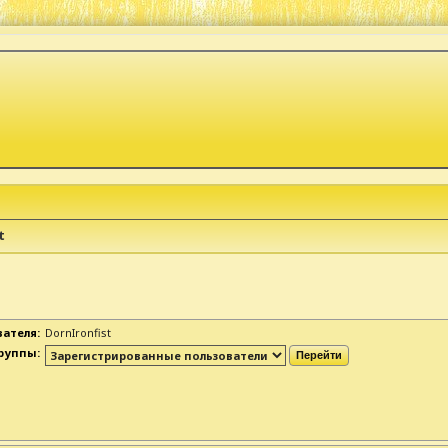
t
ателя:
DornIronfist
руппы: